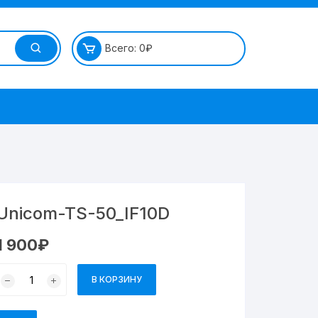
Всего:
0
₽
Unicom-TS-50_IF10D
1 900
₽
В КОРЗИНУ