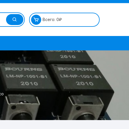
Всего:
0
₽
co