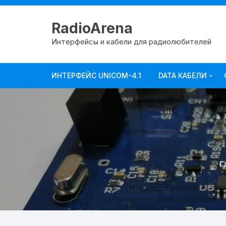
RadioArena
Интерфейсы и кабели для радиолюбителей
ИНТЕРФЕЙС UNICOM-4.1
DATA КАБЕЛИ
ICOM
KENWOOD
YAESU
Г
Прочие