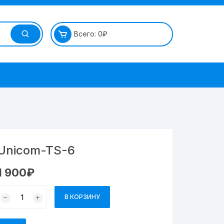
Всего:
0
₽
Unicom-TS-6
1 900
₽
В КОРЗИНУ