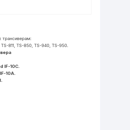
к трансиверам:
 TS-811, TS-850, TS-940, TS-950.
ивера
 IF-10C.
IF-10A.
.