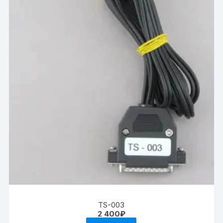
TS-003
2 400
₽