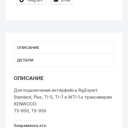
o
a
p
m
а
Telegram
Email
o
s
p
в
k
s
и
ni
т
ki
ь
ОПИСАНИЕ
ДЕТАЛИ
ОПИСАНИЕ
Для подключения интерфейса RigExpert
Standard, Plus, TI-5, TI-7 и WTI-1 к трансиверам
KENWOOD:
TS-850, TS-950
Понравилось это: