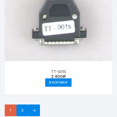
TT-001S
2 400
₽
В КОРЗИНУ
1
2
→