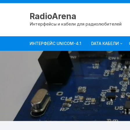
RadioArena
Интерфейсы и кабели для радиолюбителей
ИНТЕРФЕЙС UNICOM-4.1
DATA КАБЕЛИ
ICOM
KENWOOD
YAESU
Прочие