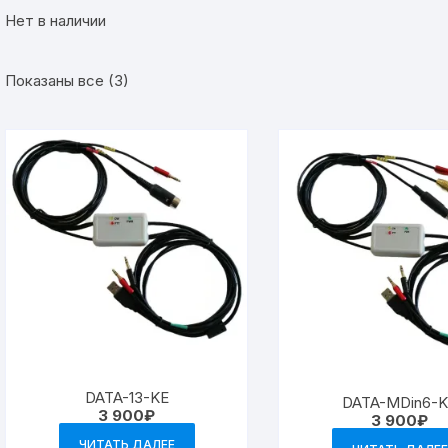
KENWOOD
Elecraft
Нет в наличии
Alinco
TEN_TEC
Alinco
Показаны все (3)
X1M_QRP
JST
Прочие модели
X1M_QRP
DATA-13-KE
DATA-MDin6-
3 900
₽
3 900
₽
ЧИТАТЬ ДАЛЕЕ