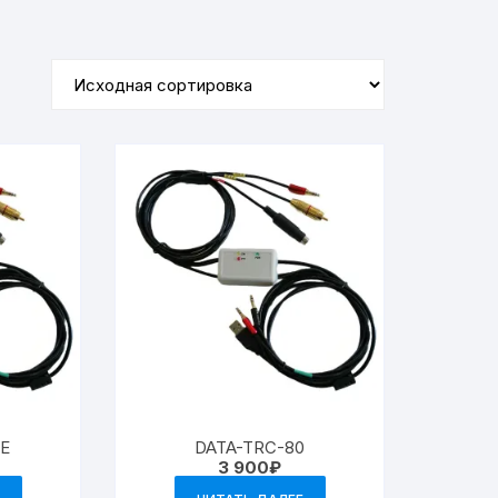
KE
DATA-TRC-80
3 900
₽