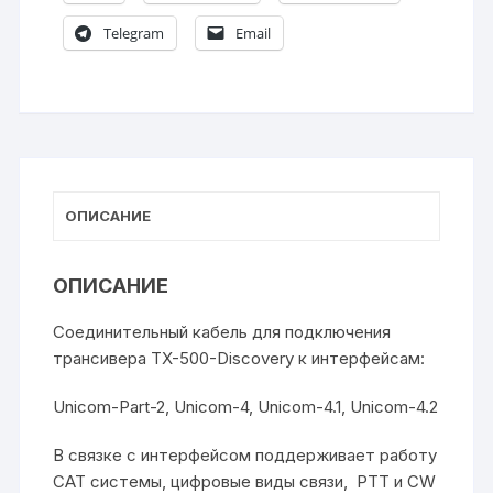
b
kl
A
a
e
р
o
a
p
m
а
Telegram
Email
o
s
p
в
k
s
и
ni
т
ki
ь
ОПИСАНИЕ
ОПИСАНИЕ
Соединительный кабель для подключения
трансивера TX-500-Discovery к интерфейсам:
Unicom-Part-2, Unicom-4, Unicom-4.1, Unicom-4.2
В связке с интерфейсом поддерживает работу
САТ системы, цифровые виды связи, РТТ и CW