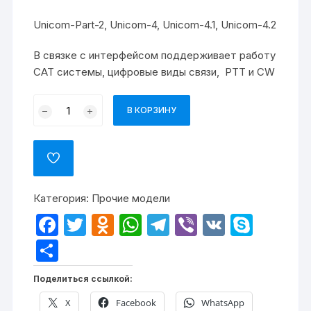
Unicom-Part-2, Unicom-4, Unicom-4.1, Unicom-4.2
В связке с интерфейсом поддерживает работу
САТ системы, цифровые виды связи, РТТ и CW
В КОРЗИНУ
Категория:
Прочие модели
F
T
O
W
T
Vi
V
S
a
w
d
h
el
b
K
k
О
c
itt
n
at
e
er
y
т
Поделиться ссылкой:
e
er
o
s
gr
p
п
X
Facebook
WhatsApp