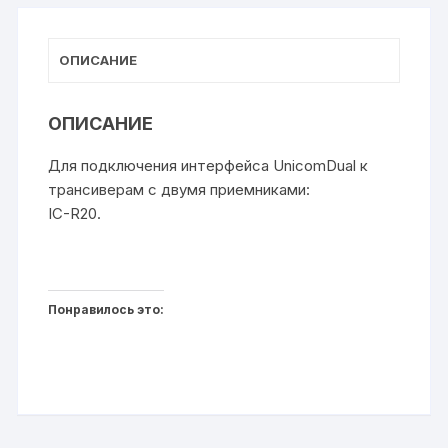
т
ki
ь
ОПИСАНИЕ
ОПИСАНИЕ
Для подключения интерфейса UnicomDual к
трансиверам с двумя приемниками:
IC-R20.
Понравилось это: