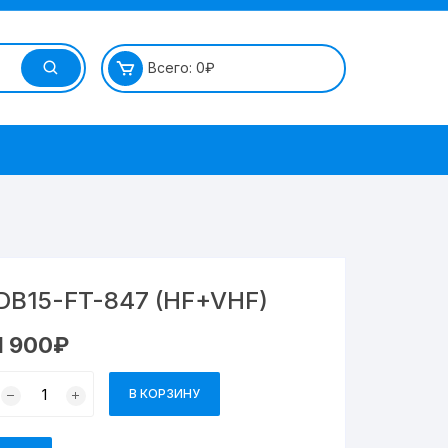
Всего:
0
₽
DB15-FT-847 (HF+VHF)
1 900
₽
В КОРЗИНУ