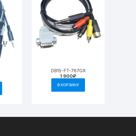
DB15-FT-767GX
1 900
₽
В КОРЗИНУ